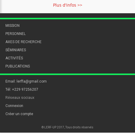
Plus d'infos >>
MISSION
PERSONNEL
AXES DE RECHERCHE
SÉMINIARES
ACTIVITÉS
PUBLICATIONS
Email: lerffa@gmail.com
Tél: +229 97256207
Réseaux sociaux
Connexion
Créer un compte
© LERF-UP 2017, Tous droits réservés