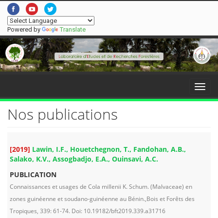
Powered by
Translate
Menu
Nos publications
[2019]
Lawin, I.F., Houetchegnon, T., Fandohan, A.B.,
Salako, K.V., Assogbadjo, E.A., Ouinsavi, A.C.
PUBLICATION
Connaissances et usages de Cola millenii K. Schum. (Malvaceae) en
zones guinéenne et soudano-guinéenne au Bénin.,Bois et Forêts des
Tropiques, 339: 61-74. Doi: 10.19182/bft2019.339.a31716