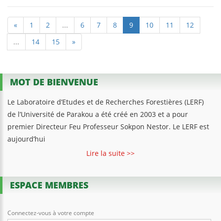
«
1
2
...
6
7
8
9
10
11
12
...
14
15
»
MOT DE BIENVENUE
Le Laboratoire d’Etudes et de Recherches Forestières (LERF)
de l’Université de Parakou a été créé en 2003 et a pour
premier Directeur Feu Professeur Sokpon Nestor. Le LERF est
aujourd’hui
Lire la suite >>
ESPACE MEMBRES
Connectez-vous à votre compte