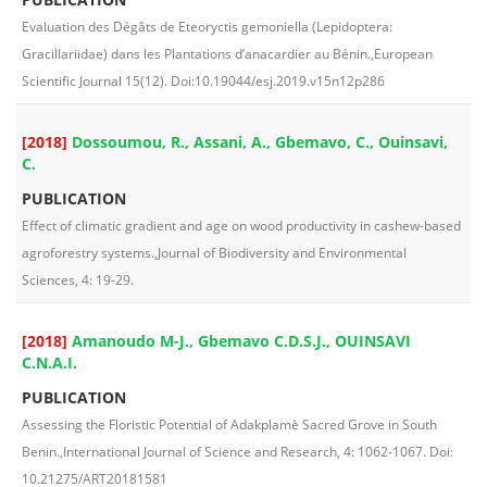
Evaluation des Dégâts de Eteoryctis gemoniella (Lepidoptera:
Gracillariidae) dans les Plantations d’anacardier au Bénin.,European
Scientific Journal 15(12). Doi:10.19044/esj.2019.v15n12p286
[2018]
Dossoumou, R., Assani, A., Gbemavo, C., Ouinsavi,
C.
PUBLICATION
Effect of climatic gradient and age on wood productivity in cashew-based
agroforestry systems.,Journal of Biodiversity and Environmental
Sciences, 4: 19-29.
[2018]
Amanoudo M-J., Gbemavo C.D.S.J., OUINSAVI
C.N.A.I.
PUBLICATION
Assessing the Floristic Potential of Adakplamè Sacred Grove in South
Benin.,International Journal of Science and Research, 4: 1062-1067. Doi:
10.21275/ART20181581