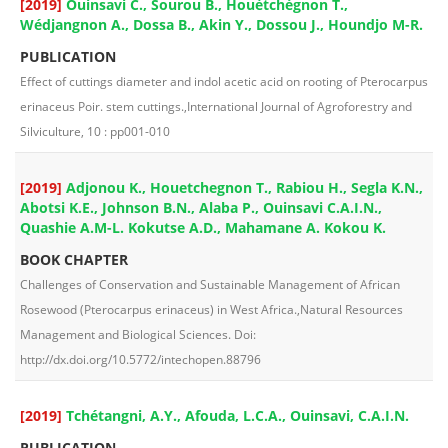
[2019]
Ouinsavi C., Sourou B., Houètchégnon T.,
Wédjangnon A., Dossa B., Akin Y., Dossou J., Houndjo M-R.
PUBLICATION
Eﬀect of cuttings diameter and indol acetic acid on rooting of Pterocarpus
erinaceus Poir. stem cuttings.,International Journal of Agroforestry and
Silviculture, 10 : pp001-010
[2019]
Adjonou K., Houetchegnon T., Rabiou H., Segla K.N.,
Abotsi K.E., Johnson B.N., Alaba P., Ouinsavi C.A.I.N.,
Quashie A.M-L. Kokutse A.D., Mahamane A. Kokou K.
BOOK CHAPTER
Challenges of Conservation and Sustainable Management of African
Rosewood (Pterocarpus erinaceus) in West Africa.,Natural Resources
Management and Biological Sciences. Doi:
http://dx.doi.org/10.5772/intechopen.88796
[2019]
Tchétangni, A.Y., Afouda, L.C.A., Ouinsavi, C.A.I.N.
PUBLICATION