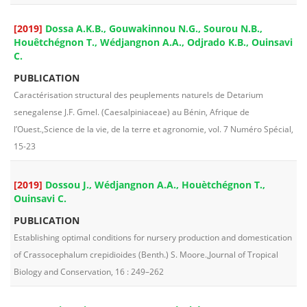
[2019]
Dossa A.K.B., Gouwakinnou N.G., Sourou N.B.,
Houêtchégnon T., Wédjangnon A.A., Odjrado K.B., Ouinsavi
C.
PUBLICATION
Caractérisation structural des peuplements naturels de Detarium
senegalense J.F. Gmel. (Caesalpiniaceae) au Bénin, Afrique de
l’Ouest.,Science de la vie, de la terre et agronomie, vol. 7 Numéro Spécial,
15-23
[2019]
Dossou J., Wédjangnon A.A., Houètchégnon T.,
Ouinsavi C.
PUBLICATION
Establishing optimal conditions for nursery production and domestication
of Crassocephalum crepidioides (Benth.) S. Moore.,Journal of Tropical
Biology and Conservation, 16 : 249–262