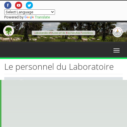
Powered by
Translate
Menu
Le personnel du Laboratoire
Mr BOKO-HAYA Yves
SPÉCIALITÉ :
DOCTORANT
Collaborateur non statutaire
tadagbemetin@gmail.com