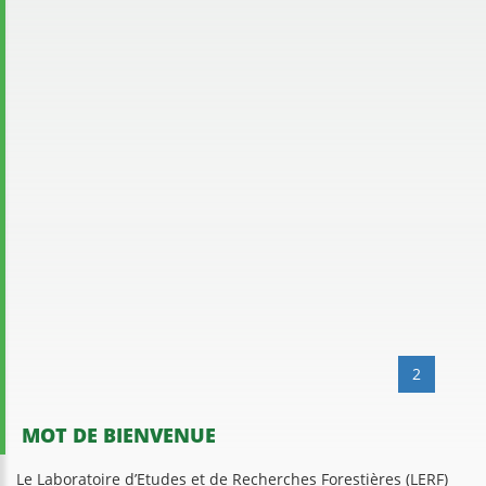
Collaborateur non statutaire
Mme NONVIDE Ingrid
SPÉCIALITÉ :
MASTER PROFESSIONNEL - AGRN
Collaboratrice non statutaire
Mme DJOUNGBO Juanita
SPÉCIALITÉ :
LICENCE PROFESSIONNELLE - AGRN
Collaboratrice non statutaire
«
1
2
»
MOT DE BIENVENUE
Le Laboratoire d’Etudes et de Recherches Forestières (LERF)