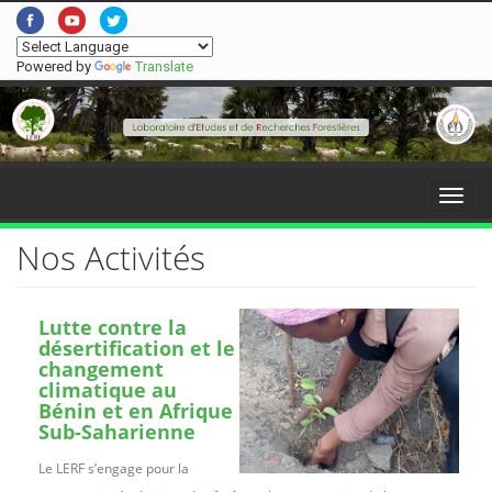
Powered by
Translate
Menu
Nos Activités
Lutte contre la
désertification et le
changement
climatique au
Bénin et en Afrique
Sub-Saharienne
Le LERF s’engage pour la